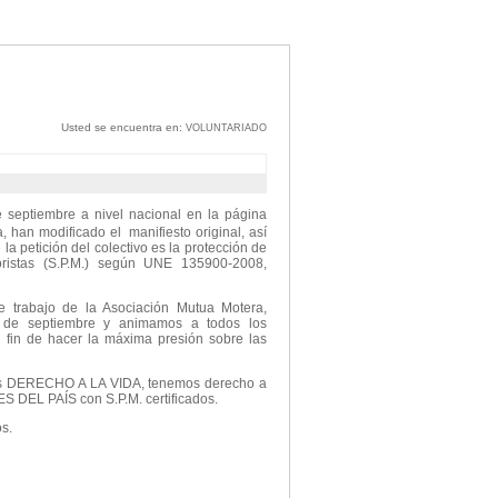
Usted se encuentra en:
VOLUNTARIADO
 septiembre a nivel nacional en la página
 han modificado el manifiesto original, así
la petición del colectivo es la protección de
oristas (S.P.M.) según UNE 135900-2008,
e trabajo de la Asociación Mutua Motera,
 de septiembre y animamos a todos los
fin de hacer la máxima presión sobre las
os DERECHO A LA VIDA, tenemos derecho a
L PAÍS con S.P.M. certificados.
s.