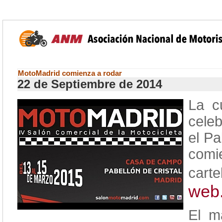
MotoMadrid comienza a rodar
22 de Septiembre de 2014
La c
celeb
el Pa
comi
cart
web
El m