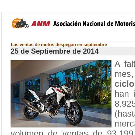
Las ventas de motos despegan en septiembre
25 de Septiembre de 2014
A fa
mes
cicl
han 
8.92
(hast
mer
volumen de ventas de 93.199