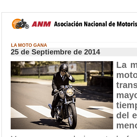
LA MOTO GANA
25 de Septiembre de 2014
La m
mot
tran
mayo
tiem
del 
meno