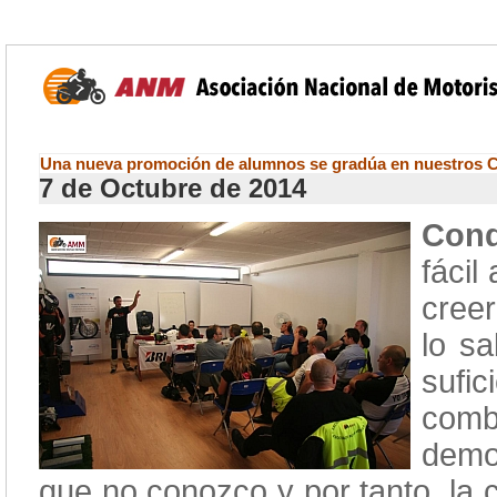
Una nueva promoción de alumnos se gradúa en nuestros 
7 de Octubre de 2014
Cond
fáci
cree
lo s
sufi
comb
demos
que no conozco y por tanto, la 