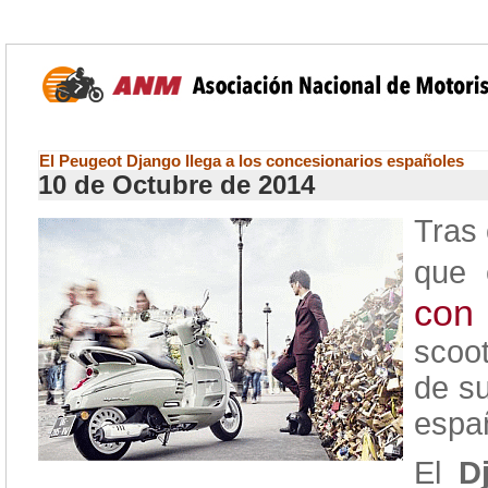
El Peugeot Django llega a los concesionarios españoles
10 de Octubre de 2014
Tras
que 
con 
scoo
de s
espa
El
D