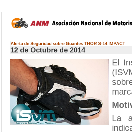
Alerta de Seguridad sobre Guantes THOR S-14 IMPACT
12 de Octubre de 2014
El In
(ISV
sobr
marc
Moti
La a
indic