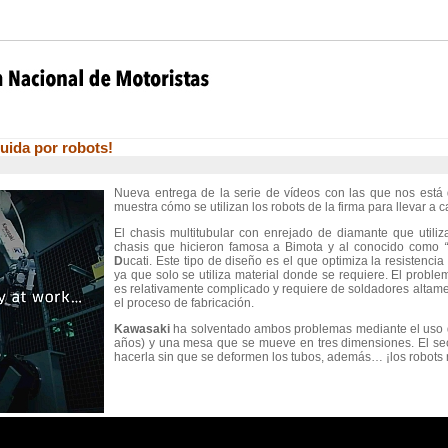
uida por robots!
Nueva entrega de la serie de vídeos con las que nos está
muestra cómo se utilizan los robots de la firma para llevar a
El chasis multitubular con enrejado de diamante que utiliz
chasis que hicieron famosa a Bimota y al conocido como
D
ucati. Este tipo de diseño es el que optimiza la resistenci
ya que solo se utiliza material donde se requiere. El probl
es relativamente complicado y requiere de soldadores altamen
el proceso de fabricación.
Kawasaki
ha solventado ambos problemas mediante el uso d
años) y una mesa que se mueve en tres dimensiones. El se
hacerla sin que se deformen los tubos, además… ¡los robots n