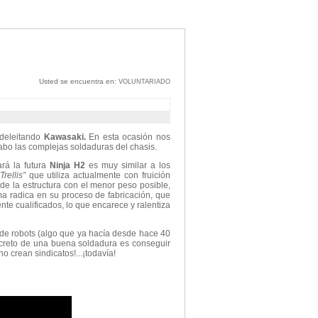
Usted se encuentra en:
VOLUNTARIADO
 deleitando
Kawasaki.
En esta ocasión nos
 cabo las complejas soldaduras del chasis.
ará la futura
Ninja H2
es muy similar a los
“Trellis”
que utiliza actualmente con fruición
a de la estructura con el menor peso posible,
ema radica en su proceso de fabricación, que
te cualificados, lo que encarece y ralentiza
e robots (algo que ya hacía desde hace 40
creto de una buena soldadura es conseguir
o crean sindicatos!...¡todavía!