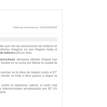
Usted se encuentra en:
VOLUNTARIADO
ntes que son las asociaciones de moteros en
díamos imaginar es que llegaría hasta el
do Islámico
(EI) en Siria.
tociclistas
alemanes
Median Empire
han
 Kurdas en su lucha por liberar la ciudad de
entran en la línea de batalla contra el EI",
n donde se insta a otros grupos a seguir su
contra el islamismo radical, el moto club
as internacionales encabezadas por EE UU
quía.