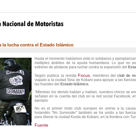
 la lucha contra el Estado Islámico
Hasta el momento habíamos visto lo solidarios y ejemplariza
múltiples ámbitos de la ayuda humanitaria. Lo que no po
extremo de alistarse para luchar contra la expansión del
Esta
Focus
Según publica la revista
, miembros del
club de mo
viajado a la ciudad Siria de Kobani para apoyar a las fuerzas
las huestes del
Estado Islámico.
"Mientras los demás hablan y hablan, nuestros chicos se encu
señalan en la cuenta del club en la red social Facebook, e
ejemplo
No es el primer moto club europeo en unirse a la causa 
holandés
“No Surrender”
también se ha unido a las fuerz
para liberar la ciudad Kurda de Kobani, en la frontera con Tur
Fuente