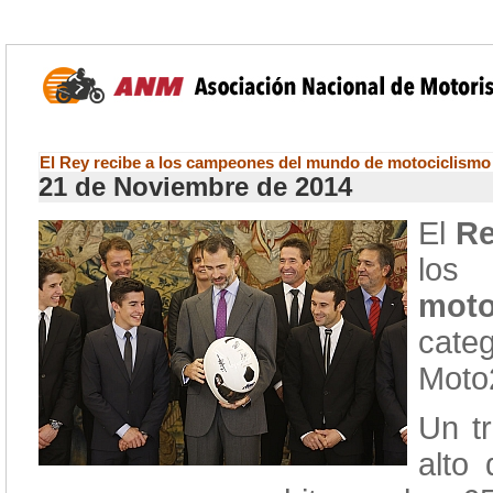
El Rey recibe a los campeones del mundo de motociclismo
21 de Noviembre de 2014
El
R
lo
moto
cate
Moto
Un t
alto