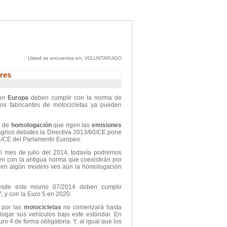
Usted se encuentra en:
VOLUNTARIADO
res
 en
Europa
deben cumplir con la norma de
os fabricantes de motocicletas ya pueden
s de
homologación
que rigen las
emisiones
agrios debates la Directiva 2013/60/CE pone
/24/CE del Parlamento Europeo.
l mes de julio del 2014, todavía podremos
n con la antigua norma que coexistirán por
i en algún modelo ves aún la homologación
de este mismo 07/2014 deben cumplir
7, y con la Euro 5 en 2020.
 por las
motocicletas
no comenzará hasta
ogar sus vehículos bajo este estándar. En
4 de forma obligatoria. Y, al igual que los