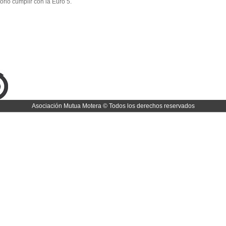
torio cumplir con la Euro 5.
Asociación Mutua Motera © Todos los derechos reservados