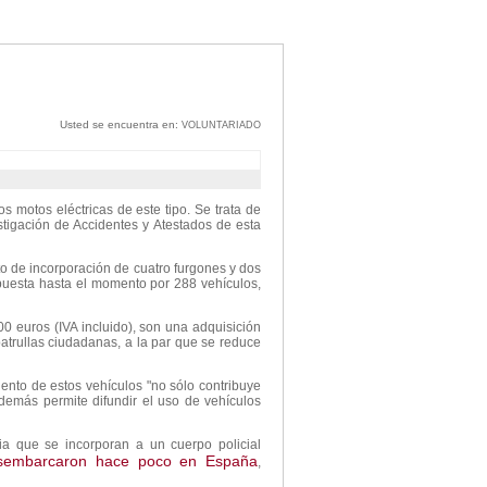
Usted se encuentra en:
VOLUNTARIADO
s motos eléctricas de este tipo. Se trata de
igación de Accidentes y Atestados de esta
cto de incorporación de cuatro furgones y dos
ompuesta hasta el momento por 288 vehículos,
0 euros (IVA incluido), son una adquisición
patrullas ciudadanas, a la par que se reduce
ento de estos vehículos "no sólo contribuye
demás permite difundir el uso de vehículos
ia que se incorporan a un cuerpo policial
sembarcaron hace poco en España
,