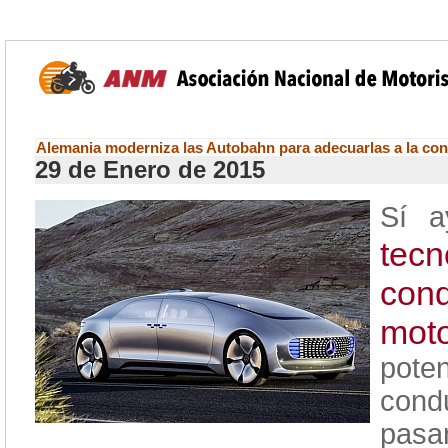
Alemania moderniza las Autobahn para adecuarlas a la c
29 de Enero de 2015
Sí a
tec
con
moto
pote
condu
pasa