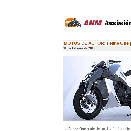
MOTOS DE AUTOR: Feline One p
11 de Febrero de 2015
La
Feline One
parte de un diseño futurist