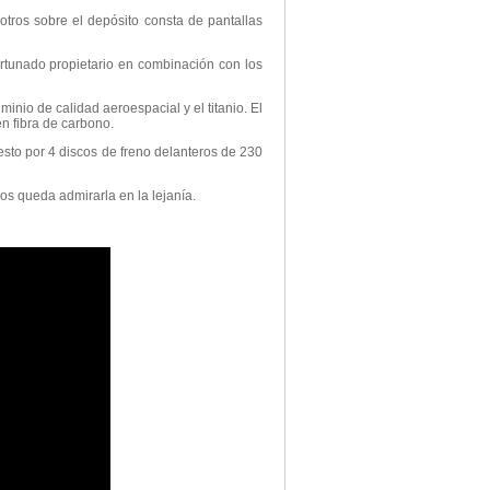
 otros sobre el depósito consta de pantallas
ortunado propietario en combinación con los
inio de calidad aeroespacial y el titanio. El
n fibra de carbono.
sto por 4 discos de freno delanteros de 230
os queda admirarla en la lejanía.