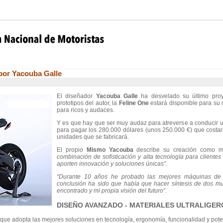
or Yacouba Galle
El diseñador
Yacouba Galle
ha desvelado su último pro
prototipos del autor, la
Feline One
estará disponible para su 
para ricos y audaces.
Y es que hay que ser muy audaz para atreverse a conducir un
para pagar los 280.000 dólares (unos 250.000 €) que costará
unidades que se fabricará.
El propio
Mismo Yacouba
describe su creación como
combinación de sofisticación y alta tecnología para clien
aporten innovación y soluciones únicas”.
“Durante 10 años he probado las mejores máquinas d
conclusión ha sido que había que hacer síntesis de dos mu
encontrado y mi propia visión del futuro”.
DISEÑO AVANZADO - MATERIALES ULTRALIGER
a que adopta las mejores soluciones en tecnología, ergonomía, funcionalidad y pote