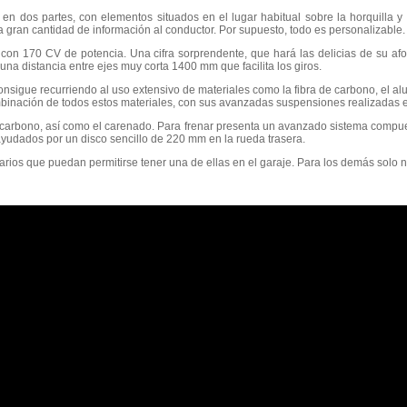
do en dos partes, con elementos situados en el lugar habitual sobre la horquilla y
na gran cantidad de información al conductor. Por supuesto, todo es personalizable.
c con 170 CV de potencia. Una cifra sorprendente, que hará las delicias de su af
na distancia entre ejes muy corta 1400 mm que facilita los giros.
nsigue recurriendo al uso extensivo de materiales como la fibra de carbono, el alum
inación de todos estos materiales, con sus avanzadas suspensiones realizadas e
e carbono, así como el carenado. Para frenar presenta un avanzado sistema compue
yudados por un disco sencillo de 220 mm en la rueda trasera.
arios que puedan permitirse tener una de ellas en el garaje. Para los demás solo n