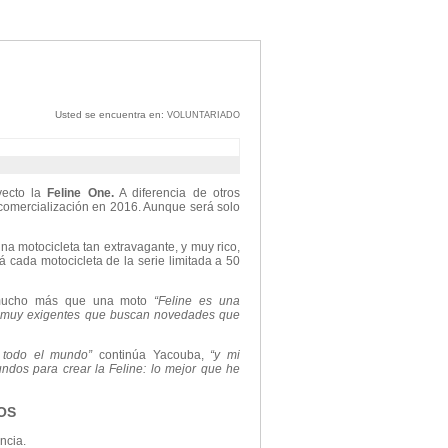
Usted se encuentra en:
VOLUNTARIADO
yecto la
Feline One.
A diferencia de otros
comercialización en 2016. Aunque será solo
a motocicleta tan extravagante, y muy rico,
 cada motocicleta de la serie limitada a 50
 mucho más que una moto
“Feline es una
tes muy exigentes que buscan novedades que
e todo el mundo”
continúa Yacouba,
“y mi
ndos para crear la Feline: lo mejor que he
OS
ncia.