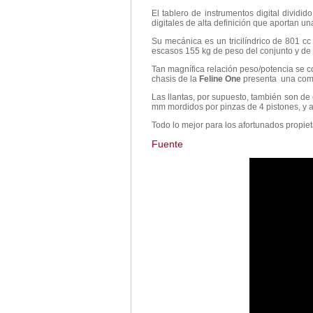
El tablero de instrumentos digital dividi
digitales de alta definición que aportan u
Su mecánica es un tricilíndrico de 801 c
escasos 155 kg de peso del conjunto y de u
Tan magnífica relación peso/potencia se co
chasis de la
Feline One
presenta una comb
Las llantas, por supuesto, también son d
mm mordidos por pinzas de 4 pistones, y a
Todo lo mejor para los afortunados propiet
Fuente