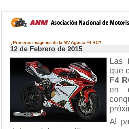
¿Primeras imágenes de la MV Agusta F4 RC?
12 de Febrero de 2015
Las 
que 
F4 
en 
conq
próx
Al pa