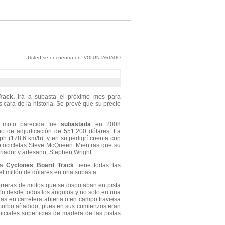
Usted se encuentra en:
VOLUNTARIADO
rack,
irá a subasta el próximo mes para
 cara de la historia. Se prevé que su precio
moto parecida fue
subastada
en 2008
io de adjudicación de 551.200 dólares. La
h (178,6 km/h), y en su pedigrí cuenta con
otocicletas Steve McQueen. Mientras que su
oriador y artesano, Stephen Wright.
 la
Cyclones Board Track
tiene todas las
el millón de dólares en una subasta.
rreras de motos que se disputaban en pista
ulo desde todos los ángulos y no solo en una
as en carretera abierta o en campo traviesa
morbo añadido, pues en sus comienzos eran
iciales superficies de madera de las pistas