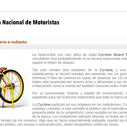
aria a subasta
La motocicleta con cien años de edad
Cyclone Board T
convertirse muy probablemente en la tercera motocicleta más
supere el millón de dólares.
Tan solo existen seis unidades de la
Cyclone,
y una 
estableciendo el récord mundial del momento con un prec
hermosa V-Twin de carreras es capaz de alcanzar las 111 mp
haber sido propiedad del famoso actor y aficionado a las m
restauración corrió a cuenta del también conocido autor, hist
Por su exclusividad, historia y estado de conservación,
papeletas para ser la tercera motocicleta que bate la marca d
La
Cyclone
participó en sus orígenes en los motodrones. Ca
ovalada y cerrada, lo que permitía al público ver el espectác
pequeña parte de la competición, como sucedía en las carrer
de la época. Los motodrones además ofrecían un toque de 
l tiempo de los romanos. Algo que se hacía especialmente palpable cuando las in
os pilotos, con escasa o nula protección, salían despedidos contra los muros.