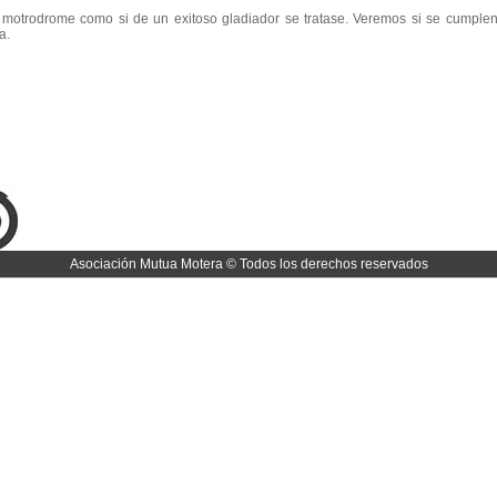
l motrodrome como si de un exitoso gladiador se tratase. Veremos si se cumplen
a.
Asociación Mutua Motera © Todos los derechos reservados