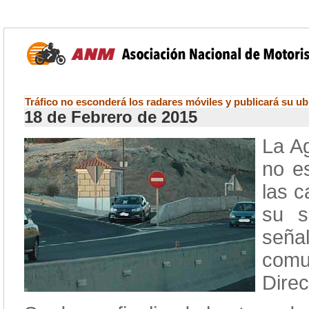
Tráfico no esconderá los radares móviles y publicará su ub
18 de Febrero de 2015
La Ag
no e
las c
su s
señ
comu
Direc