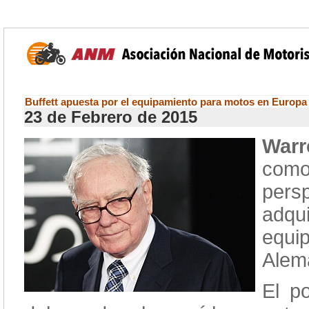
Buffett apuesta por el equipamiento para motos en Europa
23 de Febrero de 2015
Warr
com
pers
adq
equi
Alem
El p