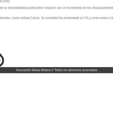
 (130).
 la siniestralidad podría tener relación con el incremento de los desplazamient
atizarlos, como señala Canes,
"la movilidad ha aumentado un 1% y, entre enero y f
Asociación Mutua Motera © Todos los derechos reservados