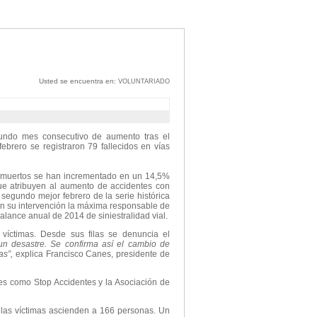
Usted se encuentra en:
VOLUNTARIADO
ndo mes consecutivo de aumento tras el
febrero se registraron 79 fallecidos en vías
 muertos se han incrementado en un 14,5%
ue atribuyen al aumento de accidentes con
 segundo mejor febrero de la serie histórica
n su intervención la máxima responsable de
alance anual de 2014 de siniestralidad vial.
 víctimas. Desde sus filas se denuncia el
n desastre. Se confirma así el cambio de
as”,
explica Francisco Canes, presidente de
s como Stop Accidentes y la Asociación de
 las víctimas ascienden a 166 personas. Un