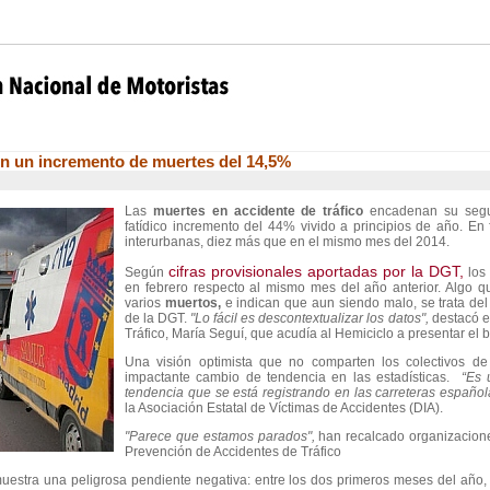
on un incremento de muertes del 14,5%
Las
muertes en accidente de tráfico
encadenan su segu
fatídico incremento del 44% vivido a principios de año. En 
interurbanas, diez más que en el mismo mes del 2014.
cifras provisionales aportadas por la DGT,
Según
los
en febrero respecto al mismo mes del año anterior. Algo q
varios
muertos,
e indican que aun siendo malo, se trata del
de la DGT.
"Lo fácil es descontextualizar los datos",
destacó e
Tráfico, María Seguí, que acudía al Hemiciclo a presentar el b
Una visión optimista que no comparten los colectivos de
impactante cambio de tendencia en las estadísticas.
“Es u
tendencia que se está registrando en las carreteras español
la Asociación Estatal de Víctimas de Accidentes (DIA).
"Parece que estamos parados",
han recalcado organizacione
Prevención de Accidentes de Tráfico
uestra una peligrosa pendiente negativa: entre los dos primeros meses del año,