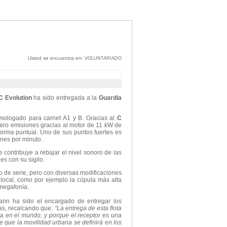
Usted se encuentra en:
VOLUNTARIADO
 Evolution
ha sido entregada a la
Guardia
omologado para carnet A1 y B. Gracias al
C
ero emisiones gracias al motor de 11 kW de
 forma puntual. Uno de sus puntos fuertes es
nes por minuto.
 contribuye a rebajar el nivel sonoro de las
es con su sigilo.
o de serie, pero con diversas modificaciones
a local, como por ejemplo la cúpula más alta
 megafonía.
nn ha sido el encargado de entregar los
ias, recalcando que:
“La entrega de esta flota
ga en el mundo; y porque el receptor es una
 que la movilidad urbana se definirá en los