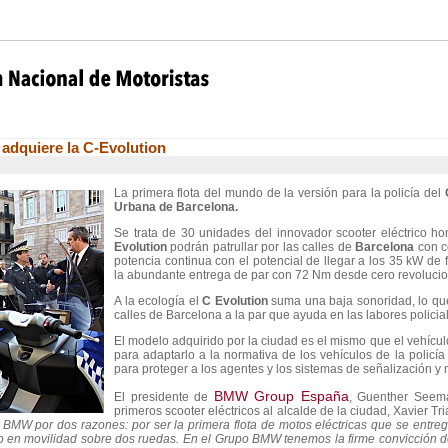
adquiere la C-Evolution
La primera flota del mundo de la versión para la policía del
C
Urbana de Barcelona.
Se trata de 30 unidades del innovador scooter eléctrico h
Evolution
podrán patrullar por las calles de
Barcelona
con c
potencia continua con el potencial de llegar a los 35 kW de
la abundante entrega de par con 72 Nm desde cero revolucio
A la ecología el
C Evolution
suma una baja sonoridad, lo que
calles de Barcelona a la par que ayuda en las labores policial
El modelo adquirido por la ciudad es el mismo que el vehícul
para adaptarlo a la normativa de los vehículos de la policí
para proteger a los agentes y los sistemas de señalización y
BMW Group España
El presidente de
, Guenther Seema
primeros scooter eléctricos al alcalde de la ciudad, Xavier Tr
o BMW por dos razones: por ser la primera flota de motos eléctricas que se entre
 en movilidad sobre dos ruedas. En el Grupo BMW tenemos la firme convicción de