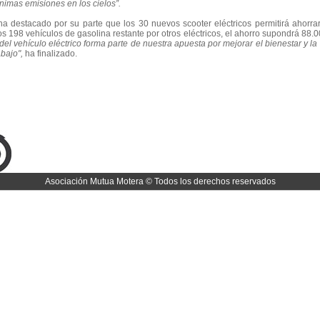
imas emisiones en los cielos”.
 ha destacado por su parte que los 30 nuevos scooter eléctricos permitirá ahorrar
los 198 vehículos de gasolina restante por otros eléctricos, el ahorro supondrá 88
el vehículo eléctrico forma parte de nuestra apuesta por mejorar el bienestar y la
bajo",
ha finalizado.
Asociación Mutua Motera © Todos los derechos reservados