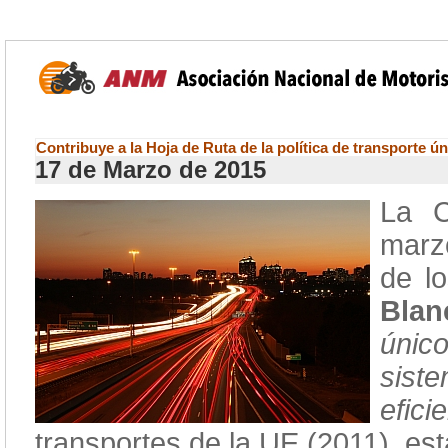
Contribuye a la Hoja de Ruta de la política de transporte ú
17 de Marzo de 2015
La C
marzo
de lo
Bla
únic
sist
efici
transportes de la UE (2011), est