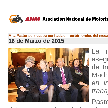
Ana Pastor se muestra confiada en recibir fondos del me
18 de Marzo de 2015
La 
aseg
de I
Madr
en i
traba
Past