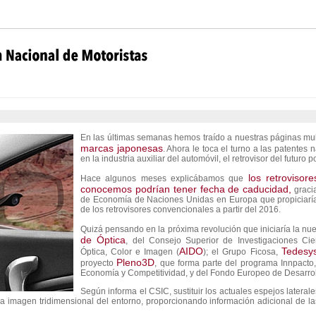
En las últimas semanas hemos traído a nuestras páginas mu
marcas japonesas
. Ahora le toca el turno a las patente
en la industria auxiliar del automóvil, el retrovisor del futuro 
los retrovisor
Hace algunos meses explicábamos que
conocemos podrían tener fecha de caducidad,
graci
de Economía de Naciones Unidas en Europa que propiciaría
de los retrovisores convencionales a partir del 2016.
Quizá pensando en la próxima revolución que iniciaría la nue
de Óptica
, del Consejo Superior de Investigaciones Cient
AIDO
Tedesy
Óptica, Color e Imagen (
); el Grupo Ficosa,
Pleno3D
proyecto
, que forma parte del programa Innpacto,
Economía y Competitividad, y del Fondo Europeo de Desarrol
Según informa el CSIC, sustituir los actuales espejos lateral
na imagen tridimensional del entorno, proporcionando información adicional de la