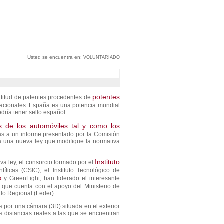
Usted se encuentra en:
VOLUNTARIADO
potentes
ltitud de patentes procedentes de
s nacionales. España es una potencia mundial
podría tener sello español.
es de los automóviles tal y como los
as a un informe presentado por la Comisión
 una nueva ley que modifique la normativa
Instituto
va ley, el consorcio formado por el
íficas (CSIC); el Instituto Tecnológico de
s
y GreenLight, han liderado el interesante
 que cuenta con el apoyo del Ministerio de
lo Regional (Feder).
es por una cámara (3D) situada en el exterior
s distancias reales a las que se encuentran