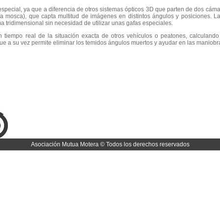
pecial, ya que a diferencia de otros sistemas ópticos 3D que parten de dos cámar
una mosca), que capta multitud de imágenes en distintos ángulos y posiciones.
ma tridimensional sin necesidad de utilizar unas gafas especiales.
 tiempo real de la situación exacta de otros vehículos o peatones, calculando
 que a su vez permite eliminar los temidos ángulos muertos y ayudar en las maniob
Asociación Mutua Motera © Todos los derechos reservados