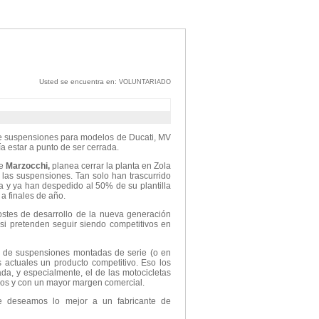
Usted se encuentra en:
VOLUNTARIADO
e de suspensiones para modelos de Ducati, MV
a estar a punto de ser cerrada.
de
Marzocchi,
planea cerrar la planta en Zola
 las suspensiones. Tan solo han trascurrido
 y ya han despedido al 50% de su plantilla
 a finales de año.
ostes de desarrollo de la nueva generación
si pretenden seguir siendo competitivos en
 de suspensiones montadas de serie (o en
 actuales un producto competitivo. Eso los
ada, y especialmente, el de las motocicletas
ros y con un mayor margen comercial.
 le deseamos lo mejor a un fabricante de