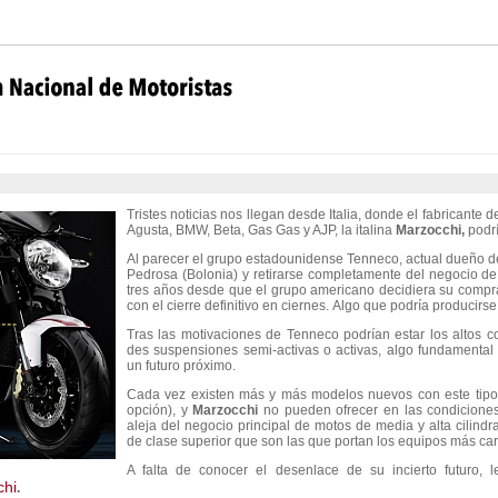
Tristes noticias nos llegan desde Italia, donde el fabricant
Agusta, BMW, Beta, Gas Gas y AJP, la italina
Marzocchi,
podrí
Al parecer el grupo estadounidense Tenneco, actual dueño 
Pedrosa (Bolonia) y retirarse completamente del negocio de
tres años desde que el grupo americano decidiera su compra
con el cierre definitivo en ciernes. Algo que podría producirse
Tras las motivaciones de Tenneco podrían estar los altos c
des suspensiones semi-activas o activas, algo fundamental 
un futuro próximo.
Cada vez existen más y más modelos nuevos con este tipo
opción), y
Marzocchi
no pueden ofrecer en las condiciones
aleja del negocio principal de motos de media y alta cilindr
de clase superior que son las que portan los equipos más ca
A falta de conocer el desenlace de su incierto futuro,
chi
.