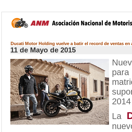
Ducati Motor Holding vuelve a batir el record de ventas en 
11 de Mayo de 2015
Nuev
para
matr
supo
2014 
D
La
nuev