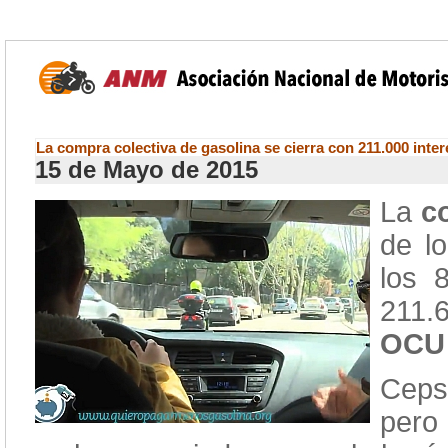
La compra colectiva de gasolina se cierra con 211.000 inte
15 de Mayo de 2015
La
c
de l
los 
211.
OCU
Ceps
pero