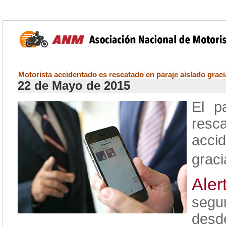
Motorista accidentado es rescatado en paraje aislado graci
22 de Mayo de 2015
El p
resc
acci
graci
Aler
segu
desd