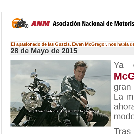
El apasionado de las Guzzis, Ewan McGregor, nos habla d
28 de Mayo de 2015
Ya 
McG
gran
La m
ahor
mode
Tra