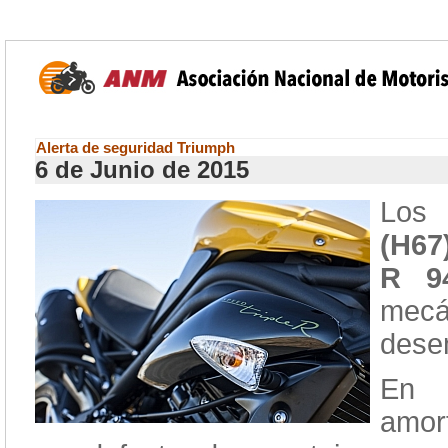
Alerta de seguridad Triumph
6 de Junio de 2015
Los
(H67
R 9
mecá
desem
En 
amor