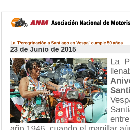
La `Peregrinación a Santiago en Vespa´ cumple 50 años
23 de Junio de 2015
La P
llen
Ani
Sant
Vesp
Sant
entr
año 1946, cuando el manillar aú