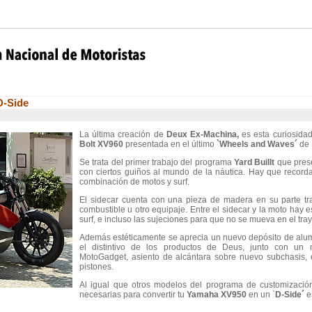
D-Side
La última creación de
Deux Ex-Machina,
es esta curiosida
Bolt XV960
presentada en el último
`Wheels and Waves´
de 
Se trata del primer trabajo del programa
Yard Buillt
que prese
con ciertos guiños al mundo de la náutica. Hay que recor
combinación de motos y surf.
El sidecar cuenta con una pieza de madera en su parte tra
combustible u otro equipaje. Entre el sidecar y la moto hay e
surf, e incluso las sujeciones para que no se mueva en el tray
Además estéticamente se aprecia un nuevo depósito de alumi
el distintivo de los productos de Deus, junto con un ma
MotoGadget, asiento de alcántara sobre nuevo subchasis, e
pistones.
Al igual que otros modelos del programa de customizació
necesarias para convertir tu
Yamaha XV950
en un `
D-Side´
es