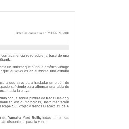
Usted se encuentra en:
VOLUNTARIADO
d con apariencia retro sobre la base de una
Biarritz.
nta un sidecar que aúna la estética vintage
dar que el W&W es en sí misma una extraña
sera que sirve para trasladar un bidón de
spacio suficiente para albergar una tabla de
ecto hasta la playa.
nio con la sobria pintura de Kaos Design y
nillar estilo motocross, instrumentación
scape SC Projet y frenos Discacciati de 6
n de
Yamaha Yard Buillt,
todas las piezas
tán disponibles para la venta.