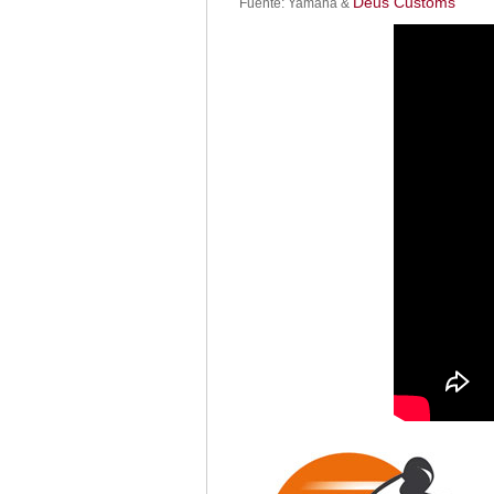
Deus Customs
Fuente: Yamaha &