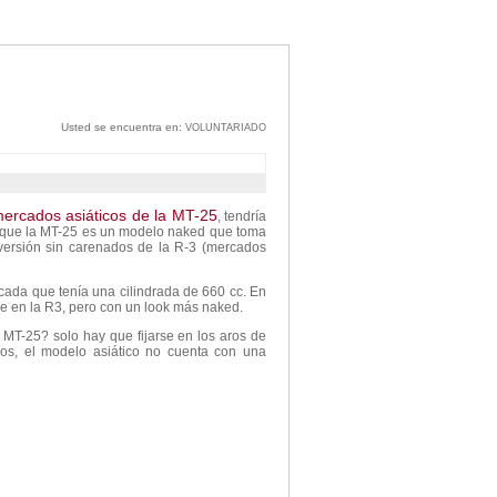
Usted se encuentra en:
VOLUNTARIADO
mercados asiáticos de la MT-25
, tendría
l que la MT-25 es un modelo naked que toma
versión sin carenados de la R-3 (mercados
cada que tenía una cilindrada de 660 cc. En
ue en la R3, pero con un look más naked.
a MT-25? solo hay que fijarse en los aros de
os, el modelo asiático no cuenta con una