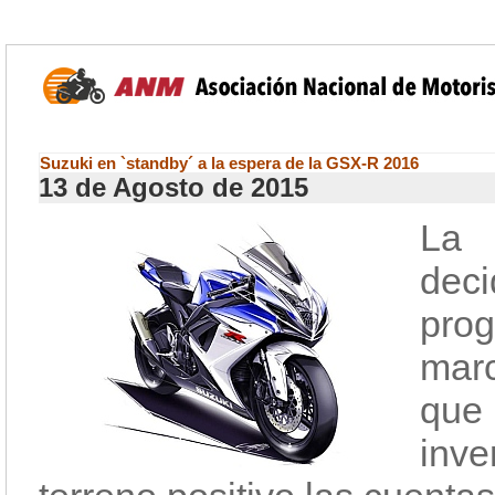
Suzuki en `standby´ a la espera de la GSX-R 2016
13 de Agosto de 2015
La 
dec
prog
mar
que
inve