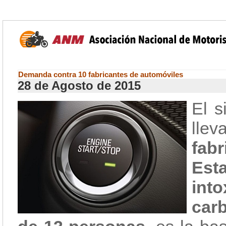
Demanda contra 10 fabricantes de automóviles
28 de Agosto de 2015
El s
ll
fab
Est
int
car