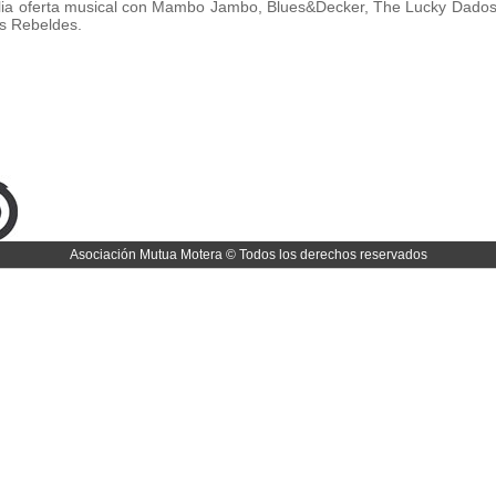
lia oferta musical con Mambo Jambo, Blues&Decker, The Lucky Dados 
os Rebeldes.
Asociación Mutua Motera © Todos los derechos reservados