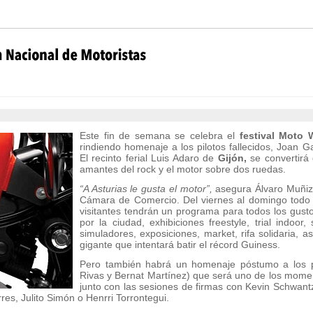
Este fin de semana se celebra el
festival Moto
rindiendo homenaje a los pilotos fallecidos, Joan G
El recinto ferial Luis Adaro de
Gijón,
se convertirá
amantes del rock y el motor sobre dos ruedas.
“A Asturias le gusta el motor”,
asegura Álvaro Muñiz, 
Cámara de Comercio. Del viernes al domingo todo g
visitantes tendrán un programa para todos los gusto
por la ciudad, exhibiciones freestyle, trial indoor
simuladores, exposiciones, market, rifa solidaria, 
gigante que intentará batir el récord Guiness.
Pero también habrá un homenaje póstumo a los pil
Rivas y Bernat Martínez) que será uno de los mome
junto con las sesiones de firmas con Kevin Schwant
rres, Julito Simón o Henrri Torrontegui.