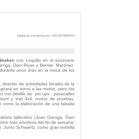
Usted se encuentra en:
VOLUNTARIADO
 Weeken
con Loquillo en el escenario
arriga, Dani Rivas y Bernat Martínez.
 durante unos días en la meca de los
director de actividades feriales de la
irará en torno a las motos, pero los
s con desfile de `pin ups´, pasacalles
, stunt y trial 4x4, motos de pruebas,
así como la elaboración de una fabada
otos fallecidos (Joan Garriga, Dani
ntos más emotivos del fin de semana,
z. Junto Schwantz, como gran estrella