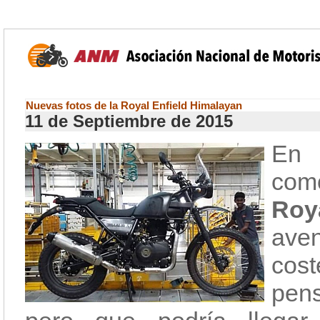
Nuevas fotos de la Royal Enfield Himalayan
11 de Septiembre de 2015
En 
como
Roy
aven
cost
pens