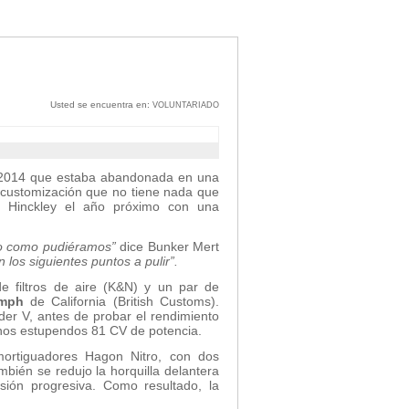
Usted se encuentra en:
VOLUNTARIADO
l 2014 que estaba abandonada en una
 customización que no tiene nada que
e Hinckley el año próximo con una
nto como pudiéramos”
dice Bunker Mert
 los siguientes puntos a pulir”.
de filtros de aire (K&N) y un par de
umph
de California (British Customs).
er V, antes de probar el rendimiento
unos estupendos 81 CV de potencia.
mortiguadores Hagon Nitro, con dos
mbién se redujo la horquilla delantera
ión progresiva. Como resultado, la