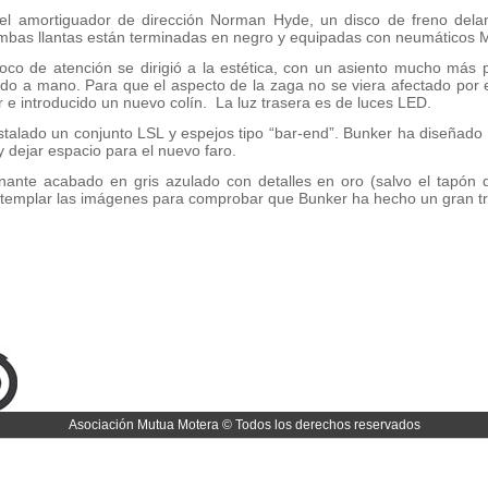
el amortiguador de dirección Norman Hyde, un disco de freno delant
Ambas llantas están terminadas en negro y equipadas con neumáticos
 foco de atención se dirigió a la estética, con un asiento mucho má
jado a mano. Para que el aspecto de la zaga no se viera afectado por 
r e introducido un nuevo colín. La luz trasera es de luces LED.
talado un conjunto LSL y espejos tipo “bar-end”. Bunker ha diseñado u
 dejar espacio para el nuevo faro.
nante acabado en gris azulado con detalles en oro (salvo el tapón 
ntemplar las imágenes para comprobar que Bunker ha hecho un gran tr
Asociación Mutua Motera © Todos los derechos reservados