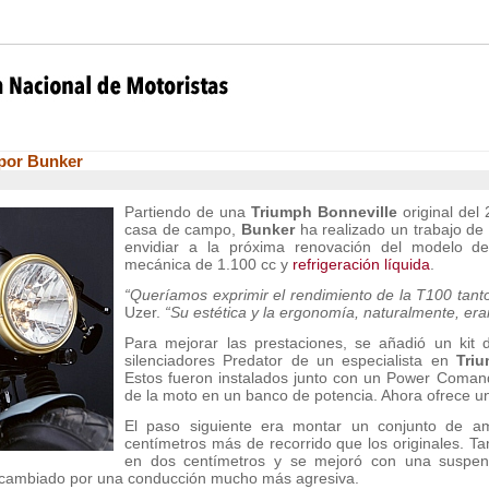
 por Bunker
Partiendo de una
Triumph Bonneville
original de
casa de campo,
Bunker
ha realizado un trabajo de
envidiar a la próxima renovación del modelo d
mecánica de 1.100 cc y
refrigeración líquida
.
“Queríamos exprimir el rendimiento de la T100 ta
Uzer.
“Su estética y la ergonomía, naturalmente, eran
Para mejorar las prestaciones, se añadió un kit 
silenciadores Predator de un especialista en
Tri
Estos fueron instalados junto con un Power Comand
de la moto en un banco de potencia. Ahora ofrece 
El paso siguiente era montar un conjunto de a
centímetros más de recorrido que los originales. Ta
en dos centímetros y se mejoró con una suspens
a cambiado por una conducción mucho más agresiva.