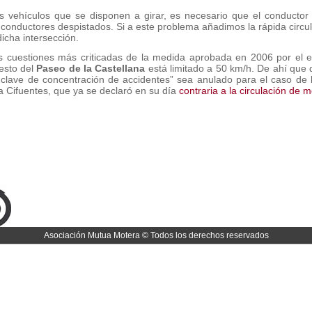
os vehículos que se disponen a girar, es necesario que el conducto
 conductores despistados. Si a este problema añadimos la rápida circu
dicha intersección.
as cuestiones más criticadas de la medida aprobada en 2006 por el e
esto del
Paseo de la Castellana
está limitado a 50 km/h. De ahí que 
enclave de concentración de accidentes” sea anulado para el caso de
a Cifuentes, que ya se declaró en su día
contraria a la circulación de m
Asociación Mutua Motera © Todos los derechos reservados