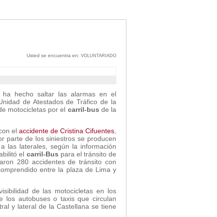
Usted se encuentra en:
VOLUNTARIADO
 ha hecho saltar las alarmas en el
nidad de Atestados de Tráfico de la
de motocicletas por el
carril-bus
de la
con el
accidente de Cristina Cifuentes
,
 parte de los siniestros se producen
a las laterales, según la información
bilitó el
carril-Bus
para el tránsito de
raron 280 accidentes de tránsito con
comprendido entre la plaza de Lima y
visibilidad de las motocicletas en los
e los autobuses o taxis que circulan
ral y lateral de la Castellana se tiene