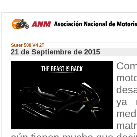
Suter 500 V4 2T
21 de Septiembre de 2015
Com
moto
desa
ya 
medi
matr