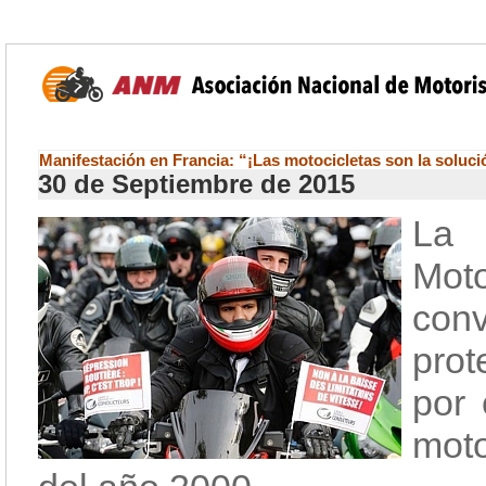
Manifestación en Francia: “¡Las motocicletas son la soluci
30 de Septiembre de 2015
La
Mot
con
prot
por 
moto