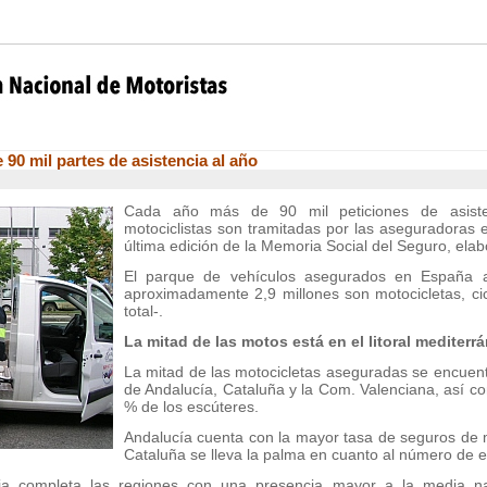
90 mil partes de asistencia al año
Cada año más de 90 mil peticiones de asiste
motociclistas son tramitadas por las aseguradoras
última edición de la Memoria Social del Seguro, ela
El parque de vehículos asegurados en España a
aproximadamente 2,9 millones son motocicletas, cic
total-.
La mitad de las motos está en el litoral mediterr
La mitad de las motocicletas aseguradas se encuent
de Andalucía, Cataluña y la Com. Valenciana, así co
% de los escúteres.
Andalucía cuenta con la mayor tasa de seguros de m
Cataluña se lleva la palma en cuanto al número de 
a completa las regiones con una presencia mayor a la media na