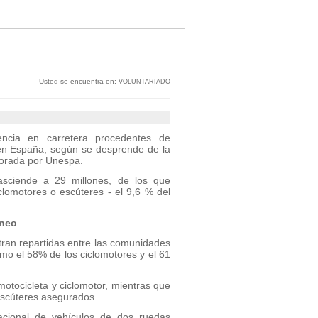
Usted se encuentra en:
VOLUNTARIADO
ncia en carretera procedentes de
 en España, según se desprende de la
borada por Unespa.
sciende a 29 millones, de los que
lomotores o escúteres - el 9,6 % del
áneo
ran repartidas entre las comunidades
mo el 58% de los ciclomotores y el 61
otocicleta y ciclomotor, mientras que
escúteres asegurados.
cional de vehículos de dos ruedas