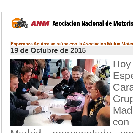
Esperanza Aguirre se reúne con la Asociación Mutua Moter
19 de Octubre de 2015
Hoy
Esp
Cara
Grup
Mad
con