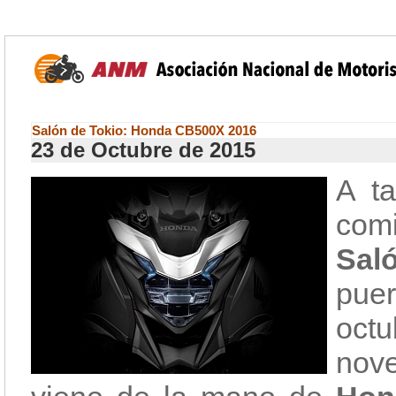
Salón de Tokio: Honda CB500X 2016
23 de Octubre de 2015
A t
com
Sal
pue
octu
nov