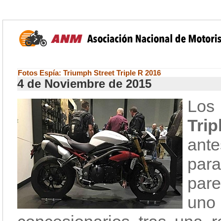
Fotos Espía: Triumph Street Triple R 2016
4 de Noviembre de 2015
Los
Tri
ante
par
pare
uno