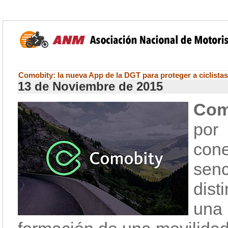
Comobity: la nueva App de la DGT para proteger a ciclista
13 de Noviembre de 2015
Com
por
cone
senc
dist
una