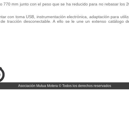
olo 770 mm junto con el peso que se ha reducido para no rebasar los 2
tar con toma USB, instrumentación electrónica, adaptación para utili
de tracción desconectable. A ello se le une un extenso catálogo 
Asociación Mutua Motera © Todos los derechos reservados