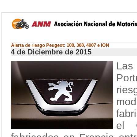
Alerta de riesgo Peugeot: 108, 308, 4007 e ION
4 de Diciembre de 2015
Las
Por
ries
mod
fabr
el 