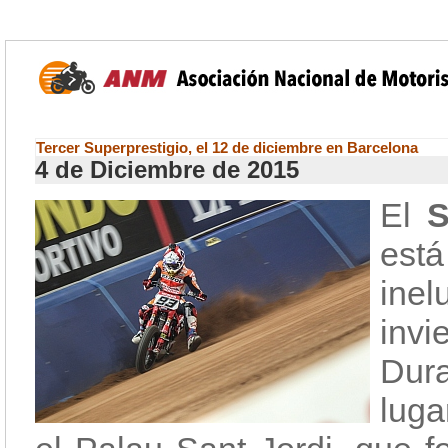
Tercer Superprestigio, el 12 de diciembre en Barcelona
4 de Diciembre de 2015
El
S
está
inel
invi
Dura
luga