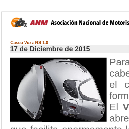
Casco Vozz RS 1.0
17 de Diciembre de 2015
Para
cabe
el c
form
El
V
abre