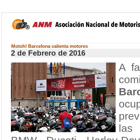
Motoh! Barcelona calienta motores
2 de Febrero de 2016
A f
com
Bar
ocu
prev
las 